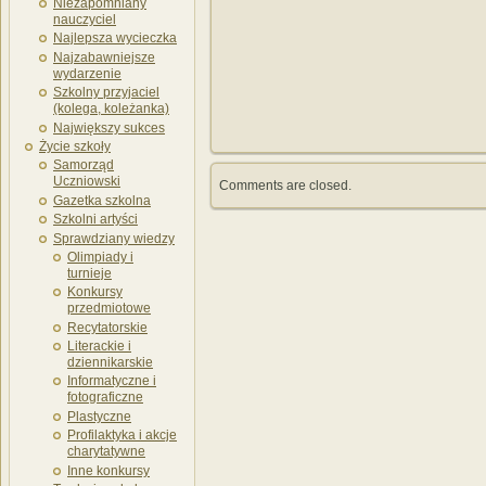
Niezapomniany
nauczyciel
Najlepsza wycieczka
Najzabawniejsze
wydarzenie
Szkolny przyjaciel
(kolega, koleżanka)
Największy sukces
Życie szkoły
Samorząd
Uczniowski
Comments are closed.
Gazetka szkolna
Szkolni artyści
Sprawdziany wiedzy
Olimpiady i
turnieje
Konkursy
przedmiotowe
Recytatorskie
Literackie i
dziennikarskie
Informatyczne i
fotograficzne
Plastyczne
Profilaktyka i akcje
charytatywne
Inne konkursy