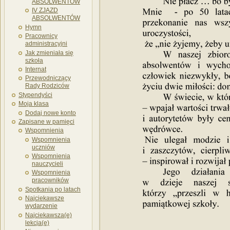
ABSOLWENTÓW
IV ZJAZD
ABSOLWENTÓW
Hymn
Pracownicy
administracyjni
Jak zmieniała się
szkoła
Internat
Przewodniczący
Rady Rodziców
Stypendyści
Moja klasa
Dodaj nowe konto
Zapisane w pamięci
Wspomnienia
Wspomnienia
uczniów
Wspomnienia
nauczycieli
Wspomnienia
pracowników
Spotkania po latach
Najciekawsze
wydarzenie
Najciekawsza(e)
lekcja(e)