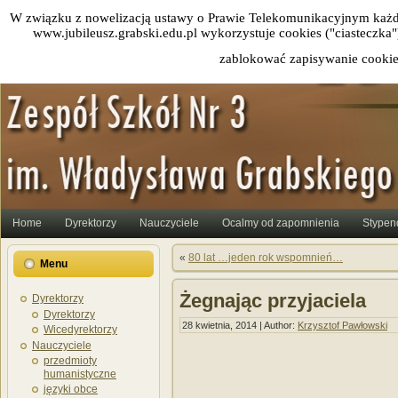
W związku z nowelizacją ustawy o Prawie Telekomunikacyjnym każd
www.jubileusz.grabski.edu.pl wykorzystuje cookies ("ciasteczka
zablokować zapisywanie cookie
Home
Dyrektorzy
Nauczyciele
Ocalmy od zapomnienia
Stypen
«
80 lat …jeden rok wspomnień…
Menu
Żegnając przyjaciela
Dyrektorzy
Dyrektorzy
28 kwietnia, 2014 | Author:
Krzysztof Pawłowski
Wicedyrektorzy
Nauczyciele
przedmioty
humanistyczne
języki obce