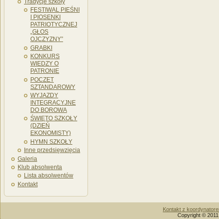
Tradycje szkoły
FESTIWAL PIEŚNI
I PIOSENKI
PATRIOTYCZNEJ
„GŁOS
OJCZYZNY”
GRABKI
KONKURS
WIEDZY O
PATRONIE
POCZET
SZTANDAROWY
WYJAZDY
INTEGRACYJNE
DO BOROWA
ŚWIĘTO SZKOŁY
(DZIEŃ
EKONOMISTY)
HYMN SZKOŁY
Inne przedsięwzięcia
Galeria
Klub absolwenta
Lista absolwentów
Kontakt
Kontakt z koordynator
Copyright © 2011