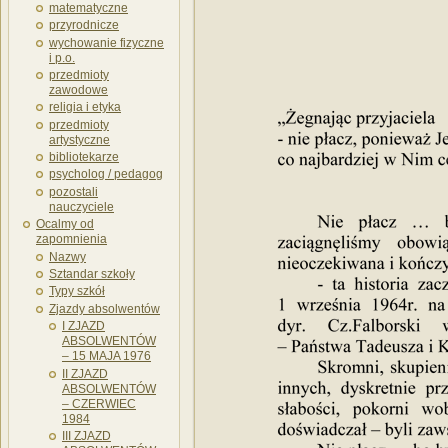
matematyczne
przyrodnicze
wychowanie fizyczne
i p.o.
przedmioty
zawodowe
religia i etyka
przedmioty
artystyczne
bibliotekarze
psycholog / pedagog
pozostali
nauczyciele
Ocalmy od
zapomnienia
Nazwy
Sztandar szkoły
Typy szkół
Zjazdy absolwentów
I ZJAZD
ABSOLWENTÓW
– 15 MAJA 1976
II ZJAZD
ABSOLWENTÓW
– CZERWIEC
1984
III ZJAZD